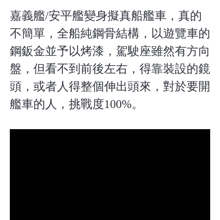
嘉義艦/安平艦變身擬真船艦車，真的
不簡單，全船純鋼骨結構，以遊覽車的
鋼鈑金並予以烤漆，駕駛座雖然有方向
盤，但看不到前後左右，得靠裝設的鏡
頭，或者人得整個伸出頭來，對於要開
艦車的人，挑戰度100%。