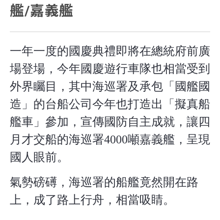
艦/嘉義艦
一年一度的國慶典禮即將在總統府前廣
場登場，今年國慶遊行車隊也相當受到
外界矚目，其中海巡署及承包「國艦國
造」的台船公司今年也打造出「擬真船
艦車」參加，宣傳國防自主成就，讓四
月才交船的海巡署4000噸嘉義艦，呈現
國人眼前。
氣勢磅礡，海巡署的船艦竟然開在路
上，成了路上行舟，相當吸睛。