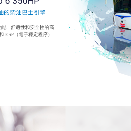
 6 350HP
省油的柴油巴士引擎
對駕駛性能、舒適性和安全性的高
 ESP（電子穩定程序）