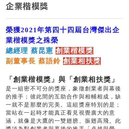
企業楷模獎
榮獲2021年第四十四屆台灣傑出企
業楷模獎之殊榮
總經理 蔡昆憲
創業楷模獎
副董事長 蔡語鈴
創業相扶獎
「創業楷模獎」與「創業相扶獎」
是一組密不可分的獎座，象
徵創業者與幕後
的推手；彼此間的互助合作與相輔相成，缺
一
就不是那麼的完美。這組獎座特別的是；
當站在一起時才
能真正看見視覺廣大的意
涵，就像是大鷹的一雙翅膀、振翅高
飛。此
獎項為對創業者與幕後的推手「卓越與榮