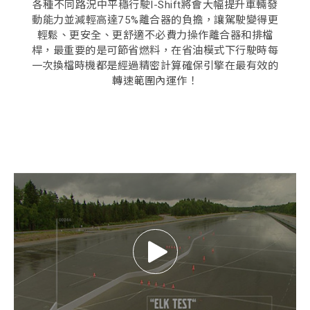
各種不同路況中平穩行駛I-Shift將會大幅提升車輛發
動能力並減輕高達75%離合器的負擔，讓駕駛變得更
輕鬆、更安全、更舒適不必費力操作離合器和排檔
桿，最重要的是可節省燃料，在省油模式下行駛時每
一次換檔時機都是經過精密計算確保引擎在最有效的
轉速範圍內運作！