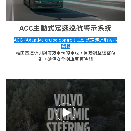
ACC主動式定速巡航警示系統
ACC (Adaptive cruise control) 主動式定速巡航警示
系統
藉由雷達偵測與前方車輛的車距，自動調整適當距
離，確保安全剎車反應時間