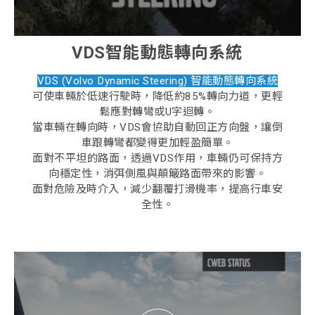
VDS智能動態轉向系統
VDS (Volvo Dynamic Steering) 智能動態轉向系統
可使車輛於低速行駛時，降低約85%轉向力道，更輕
鬆應對轉彎或U字迴轉。
當車輛在轉向時，VDS會協助自動回正方向盤，讓倒
車跟轉彎都變得更加輕盈簡單。
面對不平坦的路面，透過VDS作用，車輛仍可保持方
向穩定性，消弭側風與顛簸路面帶來的影響。
面對危險及時介入，減少翻覆打滑機率，提高行車安
全性。